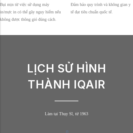
Bụi mịn từ việc sử dụng máy
Đảm bảo quy trình và không gian y
in/mực in có thể gây nguy hiểm nếu
tế đạt tiêu chuẩn quốc tế.
không được thông gió đúng cách.
LỊCH SỬ HÌNH
THÀNH IQAIR
Làm tại Thụy Sĩ, từ 1963