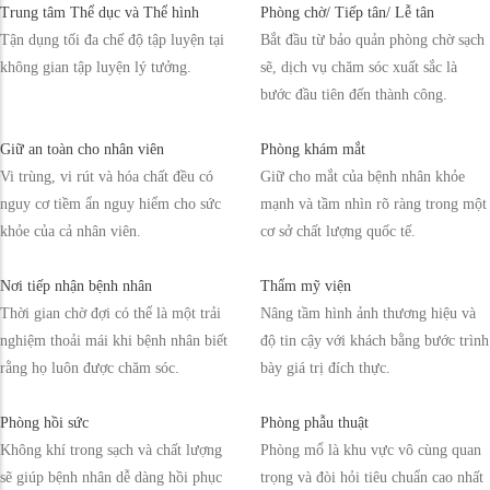
Trung tâm Thể dục và Thể hình
Phòng chờ/ Tiếp tân/ Lễ tân
Tận dụng tối đa chế độ tập luyện tại
Bắt đầu từ bảo quản phòng chờ sạch
không gian tập luyện lý tưởng.
sẽ, dịch vụ chăm sóc xuất sắc là
bước đầu tiên đến thành công.
Giữ an toàn cho nhân viên
Phòng khám mắt
Vi trùng, vi rút và hóa chất đều có
Giữ cho mắt của bệnh nhân khỏe
nguy cơ tiềm ẩn nguy hiểm cho sức
mạnh và tầm nhìn rõ ràng trong một
khỏe của cả nhân viên.
cơ sở chất lượng quốc tế.
Nơi tiếp nhận bệnh nhân
Thẩm mỹ viện
Thời gian chờ đợi có thể là một trải
Nâng tầm hình ảnh thương hiệu và
nghiệm thoải mái khi bệnh nhân biết
độ tin cậy với khách bằng bước trình
rằng họ luôn được chăm sóc.
bày giá trị đích thực.
Phòng hồi sức
Phòng phẫu thuật
Không khí trong sạch và chất lượng
Phòng mổ là khu vực vô cùng quan
sẽ giúp bệnh nhân dễ dàng hồi phục
trọng và đòi hỏi tiêu chuẩn cao nhất