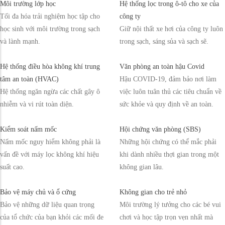
Môi trường lớp học
Hệ thống lọc trong ô-tô cho xe của
Tối đa hóa trải nghiệm học tập cho
công ty
học sinh với môi trường trong sạch
Giữ nội thất xe hơi của công ty luôn
và lành mạnh.
trong sạch, sáng sủa và sạch sẽ.
Hệ thống điều hòa không khí trung
Văn phòng an toàn hậu Covid
tâm an toàn (HVAC)
Hậu COVID-19, đảm bảo nơi làm
Hệ thống ngăn ngừa các chất gây ô
việc luôn tuân thủ các tiêu chuẩn về
nhiễm và vi rút toàn diện.
sức khỏe và quy định về an toàn.
Kiểm soát nấm mốc
Hội chứng văn phòng (SBS)
Nấm mốc nguy hiểm không phải là
Những hội chứng có thể mắc phải
vấn đề với máy lọc không khí hiệu
khi dành nhiều thợi gian trong một
suất cao.
không gian lâu.
Bảo vệ máy chủ và ổ cứng
Không gian cho trẻ nhỏ
Bảo vệ những dữ liệu quan trọng
Môi trường lý tưởng cho các bé vui
của tổ chức của bạn khỏi các mối đe
chơi và học tập trọn vẹn nhất mà