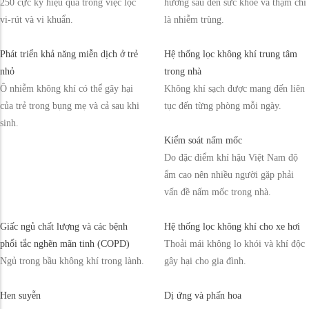
250 cực kỳ hiệu quả trong việc lọc
hưởng sâu đến sức khỏe và thậm chí
vi-rút và vi khuẩn.
là nhiễm trùng.
Phát triển khả năng miễn dịch ở trẻ
Hệ thống lọc không khí trung tâm
nhỏ
trong nhà
Ô nhiễm không khí có thể gây hại
Không khí sạch được mang đến liên
của trẻ trong bụng mẹ và cả sau khi
tục đến từng phòng mỗi ngày.
sinh.
Kiểm soát nấm mốc
Do đặc điểm khí hậu Việt Nam độ
ẩm cao nên nhiều người gặp phải
vấn đề nấm mốc trong nhà.
Giấc ngủ chất lượng và các bệnh
Hệ thống lọc không khí cho xe hơi
phổi tắc nghẽn mãn tinh (COPD)
Thoải mái không lo khói và khí độc
Ngủ trong bầu không khí trong lành.
gây hại cho gia đình.
Hen suyễn
Dị ứng và phấn hoa