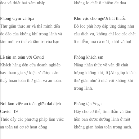
dọa và thiệt hại xâm nhập.
không lo chất ô nhiễm đe dọa.
Phòng Gym và Spa
Khu vực cho người hút thuốc
Thư giãn thực sự và thả mình đến
Bộ lọc phù hợp đáp ứng đúng nhu
ốc đảo của không khí trong lành và
cầu dịch vụ, không chỉ lọc các chất
làm mới cơ thể và tâm trí của bạn.
ô nhiễm, mà cả mùi, khói và bụi.
Lễ tân an toàn với Covid
Phòng khách sạn
Khách hàng đến cửa doanh nghiệp
Nâng nhận thức về vấn đề chất
hay tham gia sự kiện sẽ được cảm
lượng không khí, IQAir giúp khách
thấy hoàn toàn thư giãn và an toàn.
thư giãn như ở nhà với không khí
trong lành.
Nơi làm việc an toàn giữa đại dịch
Phòng tập Yoga
Covid -19
Hãy cho cơ thể, tinh thần và tâm
Thúc đẩy các phương pháp làm việc
hồn bạn được dưỡng lành ở một
an toàn tại cơ sở hoạt động
không gian hoàn toàn trong sạch.