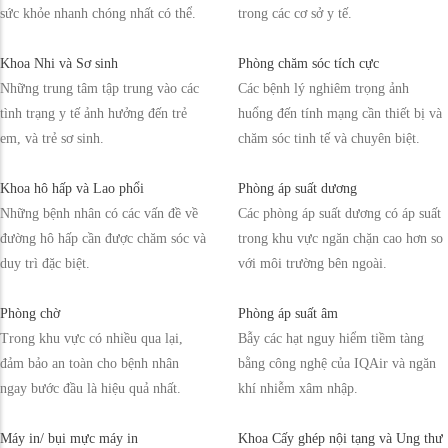
sức khỏe nhanh chóng nhất có thể.
trong các cơ sở y tế.
Khoa Nhi và Sơ sinh
Phòng chăm sóc tích cực
Những trung tâm tập trung vào các
Các bệnh lý nghiêm trọng ảnh
tình trạng y tế ảnh hưởng đến trẻ
huổng đến tính mạng cần thiết bị và
em, và trẻ sơ sinh.
chăm sóc tinh tế và chuyên biệt.
Khoa hô hấp và Lao phổi
Phòng áp suất dương
Những bệnh nhân có các vấn đề về
Các phòng áp suất dương có áp suất
đường hô hấp cần được chăm sóc và
trong khu vực ngăn chặn cao hơn so
duy trì đặc biệt.
với môi trường bên ngoài.
Phòng chờ
Phòng áp suất âm
Trong khu vực có nhiều qua lại,
Bẫy các hạt nguy hiểm tiềm tàng
đảm bảo an toàn cho bệnh nhân
bằng công nghệ của IQAir và ngăn
ngay bước đầu là hiệu quả nhất.
khí nhiễm xâm nhập.
Máy in/ bụi mực máy in
Khoa Cấy ghép nội tạng và Ung thư