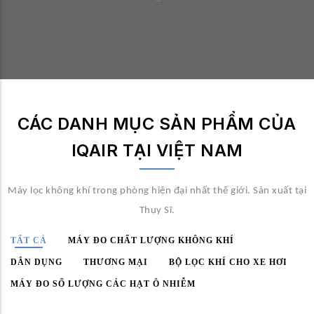
CÁC DANH MỤC SẢN PHẨM CỦA
IQAIR TẠI VIỆT NAM
Máy lọc không khí trong phòng hiện đại nhất thế giới. Sản xuất tại
Thụy Sĩ.
TẤT CẢ
MÁY ĐO CHẤT LƯỢNG KHÔNG KHÍ
DÂN DỤNG
THƯƠNG MẠI
BỘ LỌC KHÍ CHO XE HƠI
MÁY ĐO SỐ LƯỢNG CÁC HẠT Ô NHIỄM