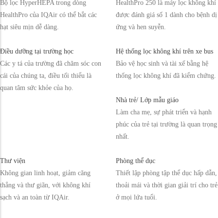
Bộ lọc HyperHEPA trong dòng
HealthPro 250 là máy lọc không khí
HealthPro của IQAir có thể bắt các
được đánh giá số 1 dành cho bệnh dị
hạt siêu mịn dễ dàng.
ứng và hen suyễn.
Điều dưỡng tại trường học
Hệ thống lọc không khí trên xe bus
Các y tá của trường đã chăm sóc con
Bảo vệ học sinh và tài xế bằng hệ
cái của chúng ta, điều tối thiểu là
thống lọc không khí đã kiểm chứng.
quan tâm sức khỏe của họ.
Nhà trẻ/ Lớp mẫu giáo
Làm cha mẹ, sự phát triển và hạnh
phúc của trẻ tại trường là quan trọng
nhất.
Thư viện
Phòng thể dục
Không gian linh hoạt, giảm căng
Thiết lập phòng tập thể dục hấp dẫn,
thẳng và thư giãn, với không khí
thoải mái và thời gian giải trí cho trẻ
sạch và an toàn từ IQAir.
ở mọi lứa tuổi.