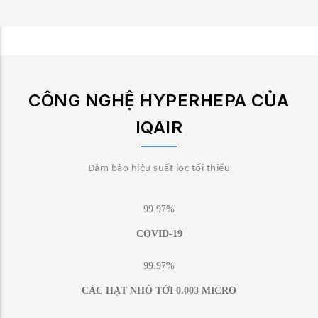
CÔNG NGHỆ HYPERHEPA CỦA
IQAIR
Đảm bảo hiệu suất lọc tối thiểu
99.97%
COVID-19
99.97%
CÁC HẠT NHỎ TỚI 0.003 MICRO