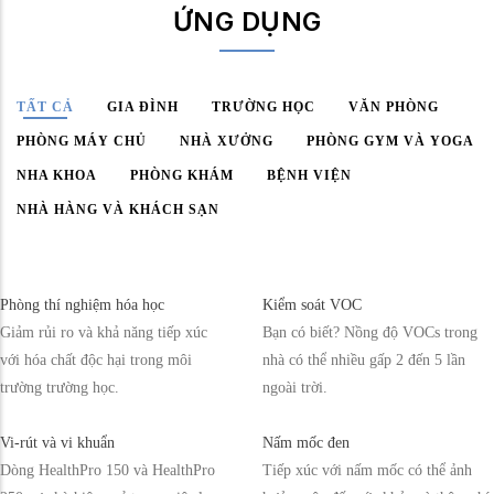
ỨNG DỤNG
TẤT CẢ
GIA ĐÌNH
TRƯỜNG HỌC
VĂN PHÒNG
PHÒNG MÁY CHỦ
NHÀ XƯỞNG
PHÒNG GYM VÀ YOGA
NHA KHOA
PHÒNG KHÁM
BỆNH VIỆN
NHÀ HÀNG VÀ KHÁCH SẠN
Phòng thí nghiệm hóa học
Kiểm soát VOC
Giảm rủi ro và khả năng tiếp xúc
Bạn có biết? Nồng độ VOCs trong
với hóa chất độc hại trong môi
nhà có thể nhiều gấp 2 đến 5 lần
trường trường học.
ngoài trời.
Vi-rút và vi khuẩn
Nấm mốc đen
Dòng HealthPro 150 và HealthPro
Tiếp xúc với nấm mốc có thể ảnh