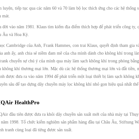
n luyện, tiếp tục qua các năm 60 và 70 làm bộ lọc thích ứng cho các hệ thống 
m mát.
 đời vào năm 1981. Klaus tìm kiếm địa điểm thích hợp để phát triển công ty,
âu Âu và Hoa Kỳ.
 học Cambridge của Anh, Frank Hammes, con trai Klaus, quyết định tham gia và
ủa anh ấy, anh chia sẻ niềm đam mê của cha mình dành cho không khí trong làn
Frank chuyển sự chú ý của mình qua máy làm sạch không khí trong phòng bằng 
h không khí thương mại lớn. Mặc dù các hệ thống thương mại lớn và đắt tiền,
ịnh được đưa ra vào năm 1994 để phát triển một loại thiết bị làm sạch không 
uyên sâu để tạo dựng dây chuyền máy lọc không khí nhỏ gọn hiệu quả nhất thế 
 IQAir HealthPro
Air đầu tiên được đưa ra khỏi dây chuyền sản xuất mới của nhà máy tại Thụy 
9 năm 1998. Tổ chức kiểm nghiệm sản phẩm hàng đầu tại Châu Âu, Stiftung Wa
nh tranh cùng loại đã từng được sản xuất.