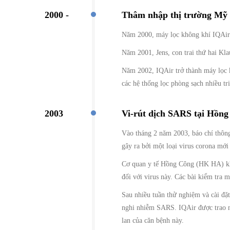
2000 -
Thâm nhập thị trường Mỹ
Năm 2000, máy lọc không khí IQAir 
Năm 2001, Jens, con trai thứ hai Kl
Năm 2002, IQAir trở thành máy lọc 
các hệ thống lọc phòng sạch nhiều tri
2003
Vi-rút dịch SARS tại Hồn
Vào tháng 2 năm 2003, báo chí thông
gây ra bởi một loại virus corona mới
Cơ quan y tế Hồng Công (HK HA) khở
đối với virus này. Các bài kiểm tra 
Sau nhiều tuần thử nghiệm và cài đặ
nghi nhiễm SARS. IQAir được trao n
lan của căn bệnh này.