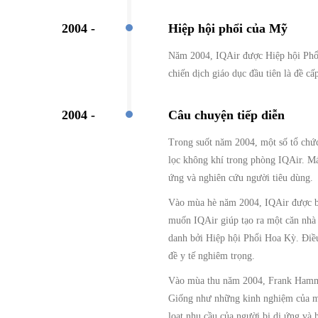
2004 -
Hiệp hội phổi của Mỹ
Năm 2004, IQAir được Hiệp hội Phổi
chiến dịch giáo dục đầu tiên là đề c
2004 -
Câu chuyện tiếp diễn
Trong suốt năm 2004, một số tổ chức
lọc không khí trong phòng IQAir. M
ứng và nghiên cứu người tiêu dùng.
Vào mùa hè năm 2004, IQAir được bi
muốn IQAir giúp tạo ra một căn nhà 
danh bởi Hiệp hội Phổi Hoa Kỳ. Điều
đề y tế nghiêm trọng.
Vào mùa thu năm 2004, Frank Hammes 
Giống như những kinh nghiệm của mì
loạt nhu cầu của người bị dị ứng và 