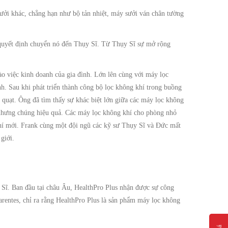
sưởi khác, chẳng hạn như bộ tản nhiệt, máy sưởi ván chân tường
 quyết định chuyển nó đến Thụy Sĩ. Từ Thụy Sĩ sự mở rộng
o việc kinh doanh của gia đình. Lớn lên cùng với máy lọc
h. Sau khi phát triển thành công bộ lọc không khí trong buồng
quạt. Ông đã tìm thấy sự khác biệt lớn giữa các máy lọc không
 nhưng chúng hiệu quả. Các máy lọc không khí cho phòng nhỏ
khí mới. Frank cùng một đội ngũ các kỹ sư Thụy Sĩ và Đức mất
giới.
Sĩ. Ban đầu tại châu Âu, HealthPro Plus nhận được sự công
rentes, chỉ ra rằng HealthPro Plus là sản phẩm máy lọc không