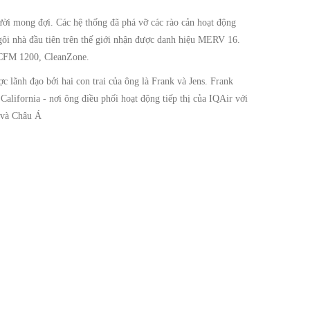
ời mong đợi. Các hệ thống đã phá vỡ các rào cản hoạt động
ngôi nhà đầu tiên trên thế giới nhận được danh hiệu MERV 16.
 CFM 1200, CleanZone.
 lãnh đạo bởi hai con trai của ông là Frank và Jens. Frank
alifornia - nơi ông điều phối hoạt động tiếp thị của IQAir với
 và Châu Á