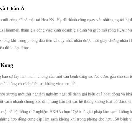
 và Châu Á
cuối cùng đã có mặt tại Hoa Kỳ. Họ đã thành công ngay với những người bị d
aus Hammes, tham gia công việc kinh doanh gia đình và giúp mở rộng IQAir v
không khí trong phòng đầu tiên và duy nhất nhận được một giấy chứng nhận 
ệu đô la đạt được.
g Kong
 báo sự lây lan nhanh chóng của một căn bệnh đáng sợ. Nó được gắn chó cái t
 mà không có cách điều trị kháng virus cụ thể.
i xướng một thử nghiệm nghiêm ngặt để đánh giá hiệu quả hoạt động và khả
một cách nhanh chóng xác định rằng hầu hết các hệ thống không loại bỏ được vi
t một số hệ thống thử nghiệm HKHA chọn IQAir là giải pháp làm sạch không k
hững hợp đồng cung cấp làm sạch không khí trong phòng cho hơn 150 bệnh việ