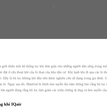
s giới thiệu một hệ thống lọc khí đơn giản cho những người dân sống trong m
đặt ở cửa thoát khí của lò than của khu dân cư. Khí lạnh khi đi qua các lò tha
đó. Đây là bộ lọc không khí đầu tiên được nghiên cứu sử dụng trong gia đình. 
 sau lò. Ngay sau đó, Manfred bị bênh hen suyễn lâu năm thông báo rằng bộ lọ
g lớn người dùng rằng bộ lọc làm giảm các triệu chứng dị ứng và hen suyễn của
ng khí IQair