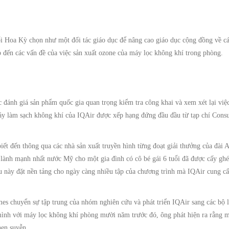
 Hoa Kỳ chọn như một đối tác giáo dục để nâng cao giáo dục cộng đồng về cá
ấp đến các vấn đề của việc sản xuất ozone của máy lọc không khí trong phòng.
 đánh giá sản phẩm quốc gia quan trọng kiểm tra công khai và xem xét lại việ
áy làm sạch không khí của IQAir được xếp hạng đứng đầu đầu từ tạp chí Consu
ết đến thông qua các nhà sản xuất truyền hình từng đoạt giải thưởng của đà
lành mạnh nhất nước Mỹ cho một gia đình có cô bé gái 6 tuổi đã được cấy ghé
 này đặt nền tảng cho ngày càng nhiều tập của chương trình mà IQAir cung cấ
chuyển sự tập trung của nhóm nghiên cứu và phát triển IQAir sang các bộ lọ
nh với máy lọc không khí phòng mười năm trước đó, ông phát hiện ra rằng m
hen suyễn.