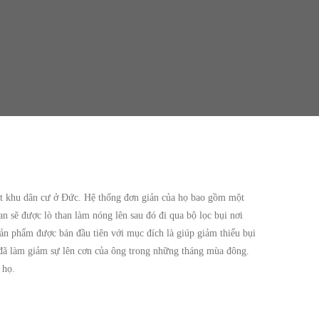
ột khu dân cư ở Đức. Hệ thống đơn giản của họ bao gồm một
n sẽ được lò than làm nóng lên sau đó đi qua bộ lọc bụi nơi
Sản phẩm được bán đầu tiên với mục đích là giúp giảm thiểu bụi
c đã làm giảm sự lên cơn của ông trong những tháng mùa đông.
 họ.