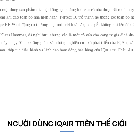
 một dòng sản phẩm của hệ thống lọc không khí cho cả nhà được rất nhiều ngư
ông khí cho toàn bộ nhà hiện hành. Perfect 16 trở thành hệ thống lọc toàn bộ 
 lọc HEPA có động cơ thương mại mới với khả năng chuyển không khí lên đến
 Klaus Hammes, đã nghỉ hưu nhưng vẫn là một cố vấn cho công ty gia đình được
 máy Thụy Sĩ - nơi ông giám sát những nghiên cứu và phát triển của IQAir, và C
s, tiếp tục điều hành và lãnh đạo hoạt động bán hàng của IQAir tại Châu Âu
NGƯỜI DÙNG IQAIR TRÊN THẾ GIỚI