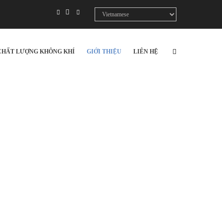
Select
your
language
CHẤT LƯỢNG KHÔNG KHÍ
GIỚI THIỆU
LIÊN HỆ