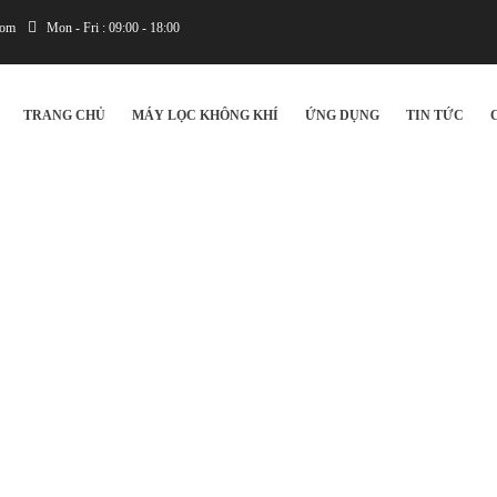
com
Mon - Fri : 09:00 - 18:00
IN
VIGATION
TRANG CHỦ
MÁY LỌC KHÔNG KHÍ
ỨNG DỤNG
TIN TỨC