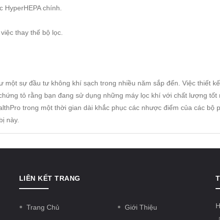
ọc HyperHEPA chính.
việc thay thế bộ lọc.
ư một sự đầu tư không khí sạch trong nhiều năm sắp đến. Việc thiết 
chứng tỏ rằng bạn đang sử dụng những máy lọc khí với chất lượng tốt nh
thPro trong một thời gian dài khắc phục các nhược điểm của các bộ ph
bị này.
LIÊN KẾT TRANG
T
H
Trang Chủ
Giới Thiệu