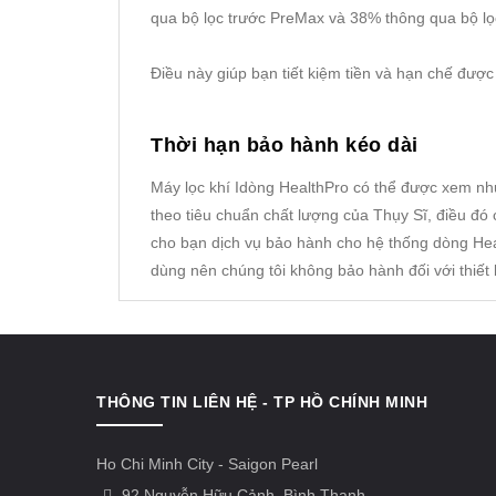
qua bộ lọc trước PreMax và 38% thông qua bộ l
Điều này giúp bạn tiết kiệm tiền và hạn chế được 
Thời hạn bảo hành kéo dài
Máy lọc khí Idòng HealthPro có thể được xem nh
theo tiêu chuẩn chất lượng của Thụy Sĩ, điều đó 
cho bạn dịch vụ bảo hành cho hệ thống dòng Heal
dùng nên chúng tôi không bảo hành đối với thiết 
THÔNG TIN LIÊN HỆ - TP HỒ CHÍNH MINH
Ho Chi Minh City - Saigon Pearl
92 Nguyễn Hữu Cảnh, Bình Thạnh