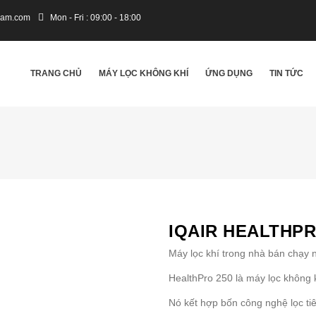
tnam.com
Mon - Fri : 09:00 - 18:00
IN
VIGATION
TRANG CHỦ
MÁY LỌC KHÔNG KHÍ
ỨNG DỤNG
TIN TỨC
IQAIR HEALTHPR
Máy lọc khí trong nhà bán chạy 
HealthPro 250 là máy lọc không k
Nó kết hợp bốn công nghệ lọc tiê