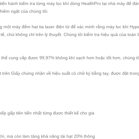
tiến hành kiểm tra từng máy lọc khí dòng HealthPro tại nhà máy để đ
ghiêm ngặt của chúng tôi.
g một máy đếm hạt tia laser điện tử để xác minh rằng máy lọc khí Hy
 tế, chứ không chỉ trên lý thuyết. Chúng tôi kiểm tra hiệu quả của toàn
thể cung cấp được 99,97% không khí sạch hơn hoặc tốt hơn, chúng tô
ết trên Giấy chứng nhận về hiệu suất có chữ ký bằng tay, được đặt tron
ếp gấp tiên tiến nhất từng được thiết kế cho gia
hí, mà còn làm tăng khả năng tải hạt 20% thông