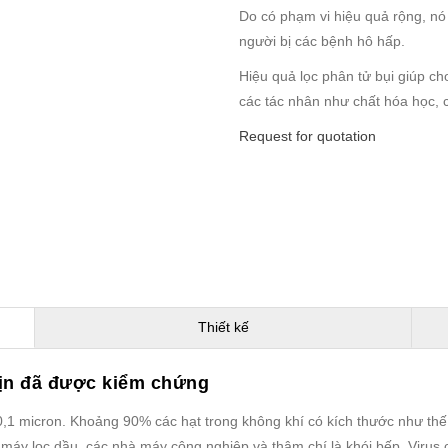
Do có phạm vi hiệu quả rộng, nó
người bị các bệnh hô hấp.
Hiệu quả lọc phân tử bụi giúp ch
các tác nhân như chất hóa học, 
Request for quotation
Thiết kế
mịn đã được kiểm chứng
0,1 micron. Khoảng 90% các hạt trong không khí có kích thước như thế
 máy lọc dầu, các nhà máy công nghiệp và thậm chí là khói bếp. Virus 