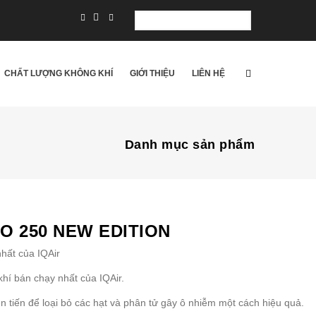
Select
your
language
CHẤT LƯỢNG KHÔNG KHÍ
GIỚI THIỆU
LIÊN HỆ
Danh mục sản phẩm
O 250 NEW EDITION
nhất của IQAir
hí bán chạy nhất của IQAir.
n tiến để loại bỏ các hạt và phân tử gây ô nhiễm một cách hiệu quả.