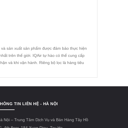
kế và sản xuất sản phẩm được đảm bảo thực hiện
ất trên thế giới. IQAir tự hào có thể cung cấp
ận và khi vận hành. Riêng bộ lọc là hàng tiêu
HÔNG TIN LIÊN HỆ - HÀ NỘI
à Nội – Trung Tâm Dịch Vụ và Bán Hàng Tây Hồ
4th floor, 184 Xuan Dieu, Tay Ho