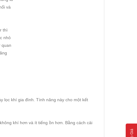
hổi và
 thì
ớc nhỏ
ơ quan
năng
 lọc khí gia đình. Tính năng này cho một kết
không khí hơn và ít tiếng ồn hơn. Bằng cách cải