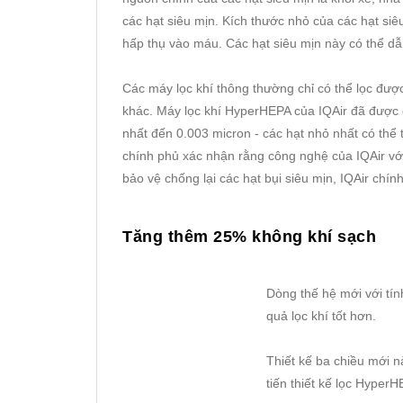
các hạt siêu mịn. Kích thước nhỏ của các hạt si
hấp thụ vào máu. Các hạt siêu mịn này có thể dẫ
Các máy lọc khí thông thường chỉ có thể lọc được
khác. Máy lọc khí HyperHEPA của IQAir đã được 
nhất đến 0.003 micron - các hạt nhỏ nhất có thể 
chính phủ xác nhận rằng công nghệ của IQAir với 
bảo vệ chống lại các hạt bụi siêu mịn, IQAir chí
Tăng thêm 25% không khí sạch
Dòng thế hệ mới với tí
quả lọc khí tốt hơn.
Thiết kế ba chiều mới n
tiến thiết kế lọc Hyper