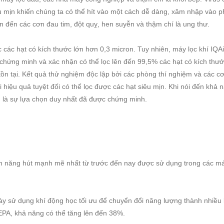
êu mịn khiến chúng ta có thể hít vào một cách dễ dàng, xâm nhập vào p
n đến các cơn đau tim, đột quỵ, hen suyễn và thậm chí là ung thư.
 các hạt có kích thước lớn hơn 0,3 micron. Tuy nhiên, máy lọc khí IQAir
chứng minh và xác nhận có thể lọc lên đến 99,5% các hạt có kích thư
tồn tại. Kết quả thử nghiệm độc lập bởi các phòng thí nghiệm và các c
hiệu quả tuyệt đối có thể lọc được các hạt siêu mịn. Khi nói đến khả 
nh là sự lựa chọn duy nhất đã được chứng minh.
nh năng hút mạnh mẽ nhất từ trước đến nay được sử dụng trong các máy
ày sử dụng khí động học tối ưu để chuyển đổi năng lượng thành nhiều 
HEPA, khả năng có thể tăng lên đến 38%.