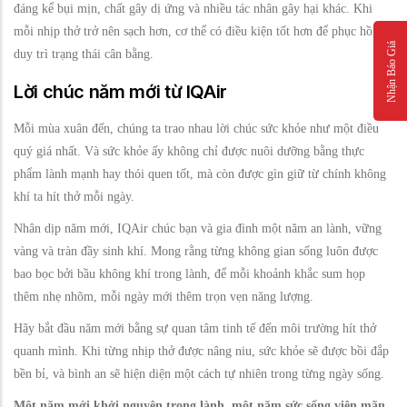
đáng kể bụi mịn, chất gây dị ứng và nhiều tác nhân gây hại khác. Khi
mỗi nhịp thở trở nên sạch hơn, cơ thể có điều kiện tốt hơn để phục hồi và
Nhận Báo Giá
duy trì trạng thái cân bằng.
Lời chúc năm mới từ IQAir
Mỗi mùa xuân đến, chúng ta trao nhau lời chúc sức khỏe như một điều
quý giá nhất. Và sức khỏe ấy không chỉ được nuôi dưỡng bằng thực
phẩm lành mạnh hay thói quen tốt, mà còn được gìn giữ từ chính không
khí ta hít thở mỗi ngày.
Nhân dịp năm mới, IQAir chúc bạn và gia đình một năm an lành, vững
vàng và tràn đầy sinh khí. Mong rằng từng không gian sống luôn được
bao bọc bởi bầu không khí trong lành, để mỗi khoảnh khắc sum họp
thêm nhẹ nhõm, mỗi ngày mới thêm trọn vẹn năng lượng.
Hãy bắt đầu năm mới bằng sự quan tâm tinh tế đến môi trường hít thở
quanh mình. Khi từng nhịp thở được nâng niu, sức khỏe sẽ được bồi đắp
bền bỉ, và bình an sẽ hiện diện một cách tự nhiên trong từng ngày sống.
Một năm mới khởi nguyên trong lành, một năm sức sống viên mãn.