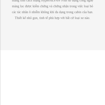
mang tính cách mạng HyperHEPA® Plus sử dụng công nghệ
màng lọc được kiểm chứng và chứng nhận trong việc loại bỏ
các tác nhân ô nhiễm không khí đa dạng trong cabin của bạn.
Thiết kế nhỏ gọn, tinh tế phù hợp với bất cứ loại xe nào.
Khả năng loại bỏ bụi siêu mịn đã được
kiểm chứng (Ultrafine Particles)
Màng lọc HyperHEPA Plus của Atem Car hiệu quả trong việc
loại bỏ các hạt bụi nhỏ hơn 100 lần so với các máy lọc không
khi thông thường. Ô nhiễm từ khói bụi giao thông là một