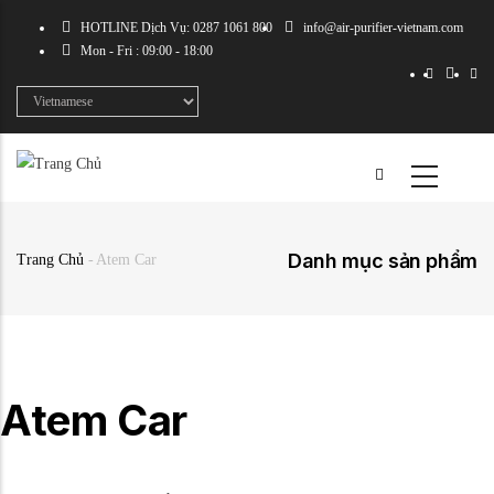
Nhảy
HOTLINE Dịch Vụ: 0287 1061 800
info@air-purifier-vietnam.com
đến
Mon - Fri : 09:00 - 18:00
nội
dung
Select
your
language
Danh mục sản phẩm
Trang Chủ
-
Atem Car
Breadcrumb
Atem Car