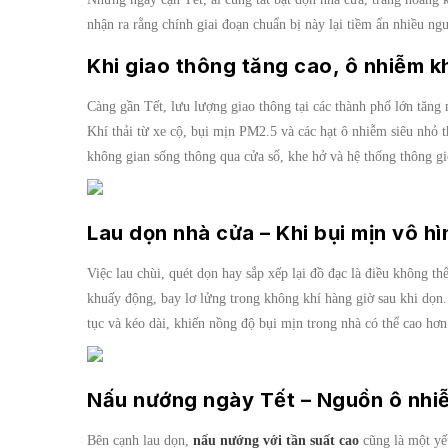
nhận ra rằng chính giai đoạn chuẩn bị này lại tiềm ẩn nhiều n
Khi giao thông tăng cao, ô nhiễm kh
Càng gần Tết, lưu lượng giao thông tại các thành phố lớn tăn
Khí thải từ xe cộ, bụi mịn PM2.5 và các hạt ô nhiễm siêu nhỏ 
không gian sống thông qua cửa sổ, khe hở và hệ thống thông gi
Lau dọn nhà cửa – Khi bụi mịn vô h
Việc lau chùi, quét dọn hay sắp xếp lại đồ đạc là điều không th
khuấy động, bay lơ lửng trong không khí hàng giờ sau khi dọn. 
tục và kéo dài, khiến nồng độ bụi mịn trong nhà có thể cao hơ
Nấu nướng ngày Tết – Nguồn ô nhiễ
Bên cạnh lau dọn,
nấu nướng với tần suất cao
cũng là một yế