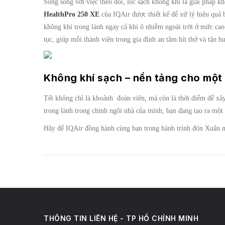
Song song với việc theo dõi, lọc sạch không khí là giải pháp k
HealthPro 250 XE
của IQAir được thiết kế để xử lý hiệu quả b
không khí trong lành ngay cả khi ô nhiễm ngoài trời ở mức cao
tục, giúp mỗi thành viên trong gia đình an tâm hít thở và tận 
Không khí sạch – nền tảng cho mộ
Tết không chỉ là khoảnh đoàn viên, mà còn là thời điểm để xâ
trong lành trong chính ngôi nhà của mình, bạn đang tạo ra một
Hãy để IQAir đồng hành cùng bạn trong hành trình đón Xuân 
THÔNG TIN LIÊN HỆ - TP HỒ CHÍNH MINH