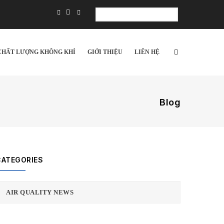
Select
your
language
CHẤT LƯỢNG KHÔNG KHÍ
GIỚI THIỆU
LIÊN HỆ
Blog
CATEGORIES
AIR QUALITY NEWS