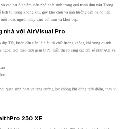
 và các hạt ô nhiễm siêu nhỏ phát sinh trong quá trình đun nấu.Trong
ễ tích tụ trong không khí, gây khó chịu và ảnh hưởng đến hệ hô hấp.
n tuổi hoặc người nhạy cảm với mùi và khói bếp.
 nhà với AirVisual Pro
dịp Tết, bước đầu tiên là hiểu rõ chất lượng không khí xung quanh
 ngoài trời theo thời gian thực, hiển thị rõ ràng các chỉ số như AQI và
cao
 dọn
hói quen sinh hoạt và tăng cường lọc không khí đúng thời điểm, thay vì
althPro 250 XE