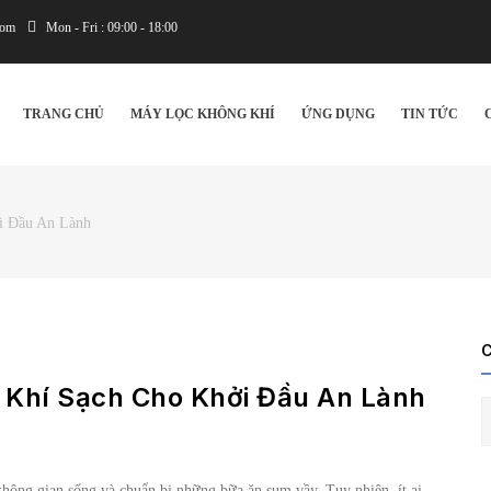
com
Mon - Fri : 09:00 - 18:00
IN
VIGATION
TRANG CHỦ
MÁY LỌC KHÔNG KHÍ
ỨNG DỤNG
TIN TỨC
i Đầu An Lành
 Khí Sạch Cho Khởi Đầu An Lành
không gian sống và chuẩn bị những bữa ăn sum vầy. Tuy nhiên, ít ai