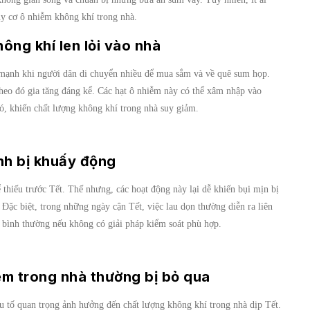
guy cơ ô nhiễm không khí trong nhà.
ông khí len lỏi vào nhà
g mạnh khi người dân di chuyển nhiều để mua sắm và về quê sum họp.
theo đó gia tăng đáng kể. Các hạt ô nhiễm này có thể xâm nhập vào
ó, khiến chất lượng không khí trong nhà suy giảm.
ình bị khuấy động
ể thiếu trước Tết. Thế nhưng, các hoạt động này lại dễ khiến bụi mịn bị
Đặc biệt, trong những ngày cận Tết, việc lau dọn thường diễn ra liên
n bình thường nếu không có giải pháp kiểm soát phù hợp.
m trong nhà thường bị bỏ qua
u tố quan trọng ảnh hưởng đến chất lượng không khí trong nhà dịp Tết.