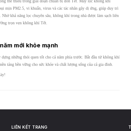
hông thể thiếu trong giai đoạn chuẩn bị đón Tết. Máy lọc không khí
ụi mịn PM2.5, vi khuẩn, virus và các tác nhân gây dị ứng, giúp duy trì
. Nhờ khả năng lọc chuyên sâu, không khí trong nhà được làm sạch liên
hưởng trọn vẹn không khí Tết.
t năm mới khỏe mạnh
y dựng những thói quen tốt cho cả năm phía trước. Bắt đầu từ không khí
 nền tảng bền vững cho sức khỏe và chất lượng sống của cả gia đình.
này!
LIÊN KẾT TRANG
T