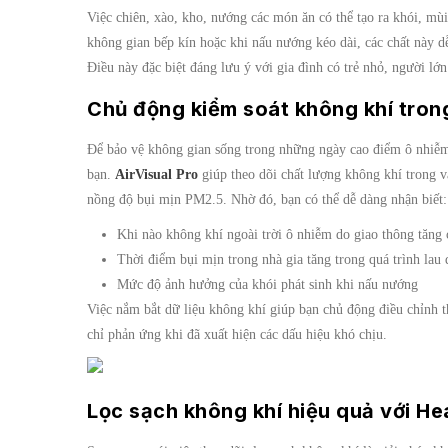
Việc chiên, xào, kho, nướng các món ăn có thể tạo ra khói, mùi
không gian bếp kín hoặc khi nấu nướng kéo dài, các chất này d
Điều này đặc biệt đáng lưu ý với gia đình có trẻ nhỏ, người lớ
Chủ động kiểm soát không khí trong
Để bảo vệ không gian sống trong những ngày cao điểm ô nhiễm 
bạn.
AirVisual Pro
giúp theo dõi chất lượng không khí trong và
nồng độ bụi mịn PM2.5. Nhờ đó, bạn có thể dễ dàng nhận biết:
Khi nào không khí ngoài trời ô nhiễm do giao thông tăng 
Thời điểm bụi mịn trong nhà gia tăng trong quá trình lau
Mức độ ảnh hưởng của khói phát sinh khi nấu nướng
Việc nắm bắt dữ liệu không khí giúp bạn chủ động điều chỉnh t
chỉ phản ứng khi đã xuất hiện các dấu hiệu khó chịu.
Lọc sạch không khí hiệu quả với He