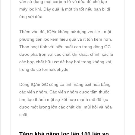
vẫn sử dụng mạt carbon từ vỏ dừa để chế tạo
máy lọc khí. Đây quả là một tin tốt nếu bạn bị dị
ứng với dừa.
Thêm vào đó, IQAir không sử dụng zeolite - một
phương tiện lọc kém hiệu quả và ít tốn kém hơn.
Than hoạt tính với hiệu suất cao trong dòng GC
được pha trộn với các chất khí khác, chính xác là
các hợp chất hữu cơ dễ bay hơi trong không khí,
trong đó có formaldehyde.
Dòng IQAir GC cũng có tính năng oxit hóa bằng
các viên nhôm. Các viên nhôm được tẩm thuốc
tím, tạo thành một sự kết hợp mạnh mẽ để lọc
được một lượng lớn các chất khí, mùi hôi và hóa
chất.
Tăng khả năng lọc lên 100 lần so