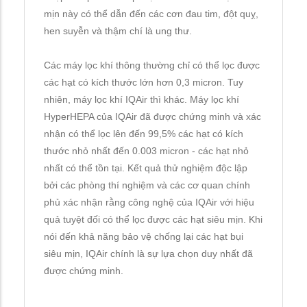
mịn này có thể dẫn đến các cơn đau tim, đột quỵ,
hen suyễn và thậm chí là ung thư.
Các máy lọc khí thông thường chỉ có thể lọc được
các hạt có kích thước lớn hơn 0,3 micron. Tuy
nhiên, máy lọc khí IQAir thì khác. Máy lọc khí
HyperHEPA của IQAir đã được chứng minh và xác
nhận có thể lọc lên đến 99,5% các hạt có kích
thước nhỏ nhất đến 0.003 micron - các hạt nhỏ
nhất có thể tồn tại. Kết quả thử nghiệm độc lập
bởi các phòng thí nghiệm và các cơ quan chính
phủ xác nhận rằng công nghệ của IQAir với hiệu
quả tuyệt đối có thể lọc được các hạt siêu mịn. Khi
nói đến khả năng bảo vệ chống lại các hạt bụi
siêu mịn, IQAir chính là sự lựa chọn duy nhất đã
được chứng minh.