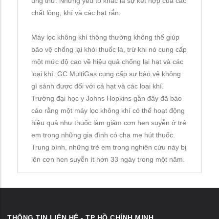
ung thư. Những yếu tố khác là sự kết hợp của các
chất lỏng, khí và các hạt rắn.
Máy lọc không khí thông thường không thể giúp
bảo vệ chống lại khói thuốc lá, trừ khi nó cung cấp
một mức độ cao về hiệu quả chống lại hạt và các
loại khí. GC MultiGas cung cấp sự bảo vệ không
gì sánh được đối với cả hạt và các loại khí.
Trường đại học y Johns Hopkins gần đây đã báo
cáo rằng một máy lọc không khí có thể hoạt động
hiệu quả như thuốc làm giảm cơn hen suyễn ở trẻ
em trong những gia đình có cha mẹ hút thuốc.
Trung bình, những trẻ em trong nghiên cứu này bị
lên cơn hen suyễn ít hơn 33 ngày trong một năm.
THÔNG TIN LIÊN HỆ - TP HỒ CHÍNH MINH