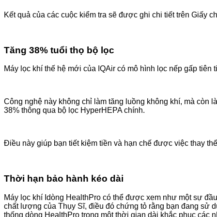
Kết quả của các cuộc kiểm tra sẽ được ghi chi tiết trên Giấy 
Tăng 38% tuổi thọ bộ lọc
Máy lọc khí thế hệ mới của IQAir có mô hình lọc nếp gấp tiên t
Công nghệ này không chỉ làm tăng luồng không khí, mà còn là
38% thông qua bộ lọc HyperHEPA chính.
Điều này giúp bạn tiết kiệm tiền và hạn chế được việc thay thế
Thời hạn bảo hành kéo dài
Máy lọc khí Idòng HealthPro có thể được xem như một sự đầu 
chất lượng của Thụy Sĩ, điều đó chứng tỏ rằng bạn đang sử dụ
thống dòng HealthPro trong một thời gian dài khắc phục các n