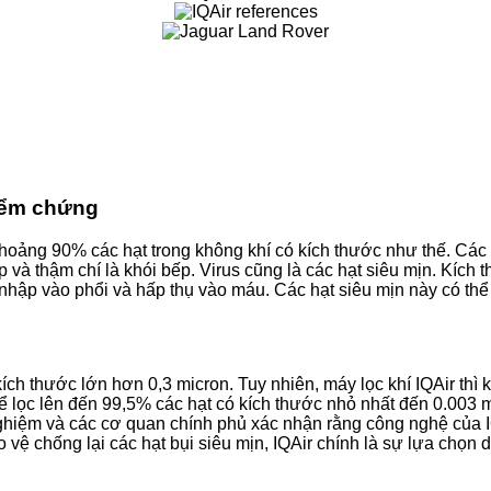
kiểm chứng
hoảng 90% các hạt trong không khí có kích thước như thế. Các
 và thậm chí là khói bếp. Virus cũng là các hạt siêu mịn. Kích 
 nhập vào phổi và hấp thụ vào máu. Các hạt siêu mịn này có th
ích thước lớn hơn 0,3 micron. Tuy nhiên, máy lọc khí IQAir thì 
ọc lên đến 99,5% các hạt có kích thước nhỏ nhất đến 0.003 mi
 nghiệm và các cơ quan chính phủ xác nhận rằng công nghệ của I
o vệ chống lại các hạt bụi siêu mịn, IQAir chính là sự lựa chọ