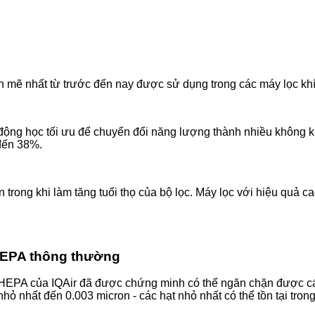
 mẽ nhất từ trước đến nay được sử dụng trong các máy lọc khí g
ộng học tối ưu để chuyển đổi năng lượng thành nhiều không khí 
đến 38%.
rong khi làm tăng tuổi thọ của bộ lọc. Máy lọc với hiệu quả ca
 HEPA thông thường
rHEPA của IQAir đã được chứng minh có thể ngăn chặn được c
 nhỏ nhất đến 0.003 micron - các hạt nhỏ nhất có thể tồn tại tron