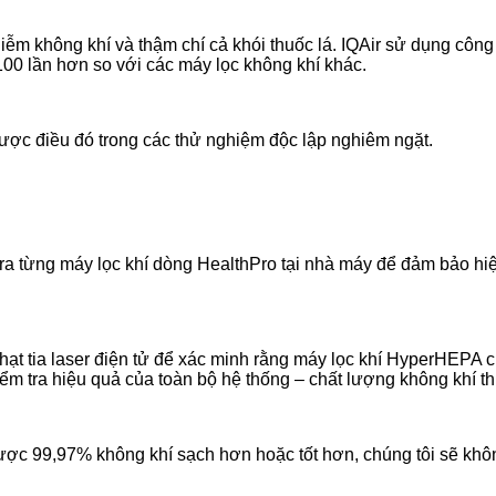
nhiễm không khí và thậm chí cả khói thuốc lá. IQAir sử dụng côn
100 lần hơn so với các máy lọc không khí khác.
ược điều đó trong các thử nghiệm độc lập nghiêm ngặt.
ra từng máy lọc khí dòng HealthPro tại nhà máy để đảm bảo hiệ
t tia laser điện tử để xác minh rằng máy lọc khí HyperHEPA củ
kiểm tra hiệu quả của toàn bộ hệ thống – chất lượng không khí th
ợc 99,97% không khí sạch hơn hoặc tốt hơn, chúng tôi sẽ khô