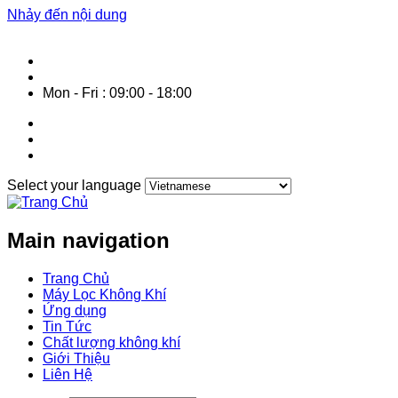
Nhảy đến nội dung
HOTLINE Dịch Vụ: 0287 1061 800
info@air-purifier-vietnam.com
Mon - Fri : 09:00 - 18:00
Select your language
Main navigation
Trang Chủ
Máy Lọc Không Khí
Ứng dụng
Tin Tức
Chất lượng không khí
Giới Thiệu
Liên Hệ