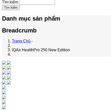
Tìm kiếm
Danh mục sản phẩm
Breadcrumb
Trang Chủ
-
IQAir HealthPro 250 New Edition