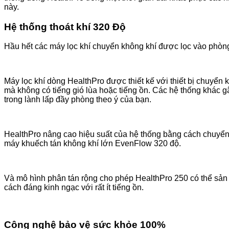
này.
Hệ thống thoát khí 320 Độ
Hầu hết các máy lọc khí chuyển không khí được lọc vào phòng t
Máy lọc khí dòng HealthPro được thiết kế với thiết bị chuyể
mà không có tiếng gió lùa hoặc tiếng ồn. Các hệ thống khác g
trong lành lấp đầy phòng theo ý của bạn.
HealthPro nâng cao hiệu suất của hệ thống bằng cách chuyển
máy khuếch tán không khí lớn EvenFlow 320 độ.
Và mô hình phân tán rộng cho phép HealthPro 250 có thể sản 
cách đáng kinh ngạc với rất ít tiếng ồn.
Công nghệ bảo vệ sức khỏe 100%