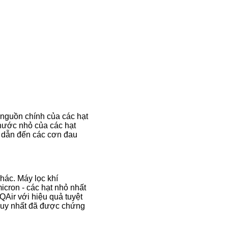
 nguồn chính của các hạt
thước nhỏ của các hạt
ể dẫn đến các cơn đau
khác. Máy lọc khí
cron - các hạt nhỏ nhất
QAir với hiệu quả tuyệt
n duy nhất đã được chứng