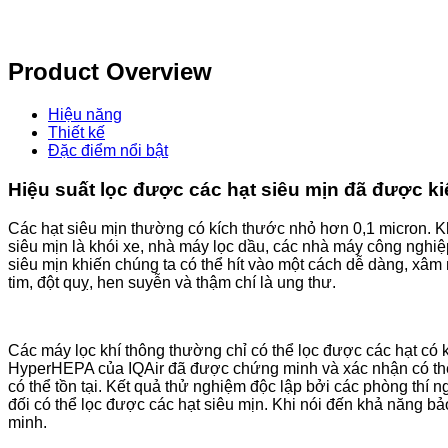
Product Overview
Hiệu năng
Thiết kế
Đặc điểm nổi bật
Hiệu suất lọc được các hạt siêu mịn đã được 
Các hạt siêu mịn thường có kích thước nhỏ hơn 0,1 micron. K
siêu mịn là khói xe, nhà máy lọc dầu, các nhà máy công nghiệp
siêu mịn khiến chúng ta có thể hít vào một cách dễ dàng, xâm
tim, đột quỵ, hen suyễn và thậm chí là ung thư.
Các máy lọc khí thông thường chỉ có thể lọc được các hạt có k
HyperHEPA của IQAir đã được chứng minh và xác nhận có thể l
có thể tồn tại. Kết quả thử nghiệm độc lập bởi các phòng thí
đối có thể lọc được các hạt siêu mịn. Khi nói đến khả năng bả
minh.