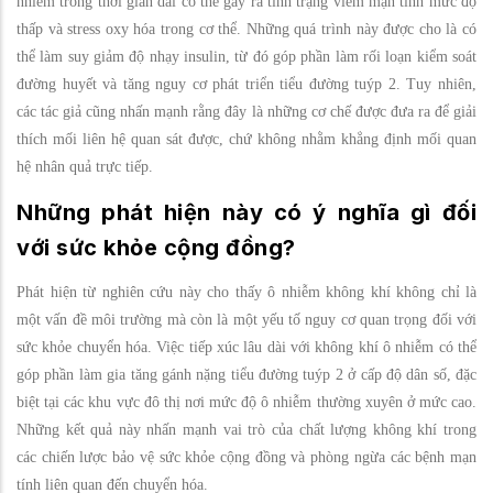
nhiễm trong thời gian dài có thể gây ra tình trạng viêm mạn tính mức độ
thấp và stress oxy hóa trong cơ thể. Những quá trình này được cho là có
thể làm suy giảm độ nhạy insulin, từ đó góp phần làm rối loạn kiểm soát
đường huyết và tăng nguy cơ phát triển tiểu đường tuýp 2. Tuy nhiên,
các tác giả cũng nhấn mạnh rằng đây là những cơ chế được đưa ra để giải
thích mối liên hệ quan sát được, chứ không nhằm khẳng định mối quan
hệ nhân quả trực tiếp.
Những phát hiện này có ý nghĩa gì đối
với sức khỏe cộng đồng?
Phát hiện từ nghiên cứu này cho thấy ô nhiễm không khí không chỉ là
một vấn đề môi trường mà còn là một yếu tố nguy cơ quan trọng đối với
sức khỏe chuyển hóa. Việc tiếp xúc lâu dài với không khí ô nhiễm có thể
góp phần làm gia tăng gánh nặng tiểu đường tuýp 2 ở cấp độ dân số, đặc
biệt tại các khu vực đô thị nơi mức độ ô nhiễm thường xuyên ở mức cao.
Những kết quả này nhấn mạnh vai trò của chất lượng không khí trong
các chiến lược bảo vệ sức khỏe cộng đồng và phòng ngừa các bệnh mạn
tính liên quan đến chuyển hóa.