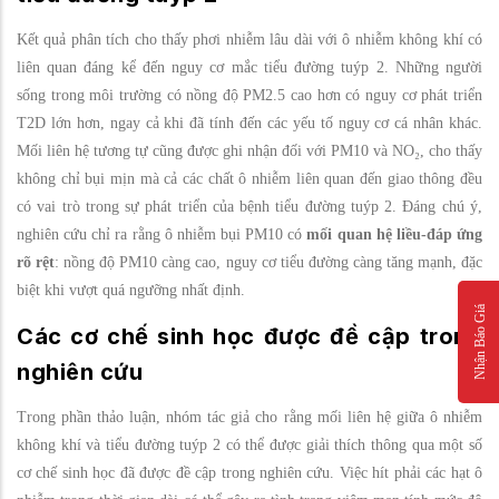
Kết quả phân tích cho thấy phơi nhiễm lâu dài với ô nhiễm không khí có
liên quan đáng kể đến nguy cơ mắc tiểu đường tuýp 2. Những người
sống trong môi trường có nồng độ PM2.5 cao hơn có nguy cơ phát triển
T2D lớn hơn, ngay cả khi đã tính đến các yếu tố nguy cơ cá nhân khác.
Mối liên hệ tương tự cũng được ghi nhận đối với PM10 và NO₂, cho thấy
không chỉ bụi mịn mà cả các chất ô nhiễm liên quan đến giao thông đều
có vai trò trong sự phát triển của bệnh tiểu đường tuýp 2. Đáng chú ý,
nghiên cứu chỉ ra rằng ô nhiễm bụi PM10 có
mối quan hệ liều-đáp ứng
rõ rệt
: nồng độ PM10 càng cao, nguy cơ tiểu đường càng tăng mạnh, đặc
biệt khi vượt quá ngưỡng nhất định.
Nhận Báo Giá
Các cơ chế sinh học được đề cập trong
nghiên cứu
Trong phần thảo luận, nhóm tác giả cho rằng mối liên hệ giữa ô nhiễm
không khí và tiểu đường tuýp 2 có thể được giải thích thông qua một số
cơ chế sinh học đã được đề cập trong nghiên cứu. Việc hít phải các hạt ô