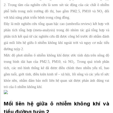
2. Trọng tâm của nghiên cứu là xem xét tác động của các chất ô nhiễm
phổ biến trong môi trường đô thị, bao gồm PM2.5, PM10 và NO₂ đối
với khả năng phát triển bệnh trong cộng đồng.
Đây là một nghiên cứu tổng quan bậc cao (umbrella review) kết hợp với
phân tích tổng hợp (meta-analysis) trong đó nhóm tác giả tổng hợp và
phân tích kết quả từ các nghiên cứu đã được công bố trước đó nhằm đánh
giá mối liên hệ giữa ô nhiễm không khí ngoài trời và nguy cơ mắc tiểu
đường tuýp 2.
Mức độ phơi nhiễm ô nhiễm không khí được ước tính dựa trên nồng độ
trung bình dài hạn của PM2.5, PM10, và NO₂. Trong quá trình phân
tích, các mô hình thống kê đã được điều chỉnh theo nhiều yếu tố, bao
gồm tuổi, giới tính, điều kiện kinh tế – xã hội, lối sống và các yếu tố sức
khỏe nền, nhằm đảm bảo mối liên hệ quan sát được phản ánh đúng vai
trò của ô nhiễm không khí.
Mối liên hệ giữa ô nhiễm không khí và
tiểu đường tuýp 2