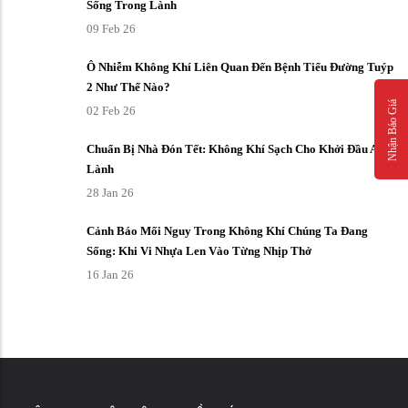
Sống Trong Lành
09 Feb 26
Ô Nhiễm Không Khí Liên Quan Đến Bệnh Tiểu Đường Tuýp
2 Như Thế Nào?
Nhận Báo Giá
02 Feb 26
Chuẩn Bị Nhà Đón Tết: Không Khí Sạch Cho Khởi Đầu An
Lành
28 Jan 26
Cảnh Báo Mối Nguy Trong Không Khí Chúng Ta Đang
Sống: Khi Vi Nhựa Len Vào Từng Nhịp Thở
16 Jan 26