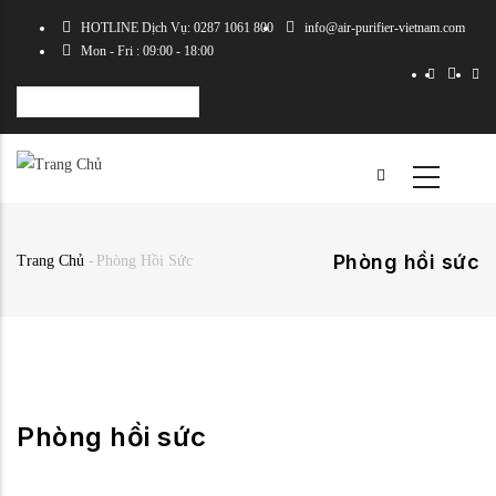
Nhảy
HOTLINE Dịch Vụ: 0287 1061 800
info@air-purifier-vietnam.com
đến
Mon - Fri : 09:00 - 18:00
nội
dung
Select
your
language
Phòng hồi sức
Trang Chủ
-
Phòng Hồi Sức
Breadcrumb
Phòng hồi sức