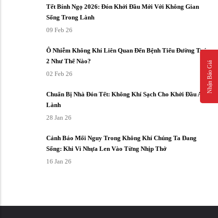
Tết Bính Ngọ 2026: Đón Khởi Đầu Mới Với Không Gian
Sống Trong Lành
09 Feb 26
Ô Nhiễm Không Khí Liên Quan Đến Bệnh Tiểu Đường Tuýp
2 Như Thế Nào?
Nhận Báo Giá
02 Feb 26
Chuẩn Bị Nhà Đón Tết: Không Khí Sạch Cho Khởi Đầu An
Lành
28 Jan 26
Cảnh Báo Mối Nguy Trong Không Khí Chúng Ta Đang
Sống: Khi Vi Nhựa Len Vào Từng Nhịp Thở
16 Jan 26