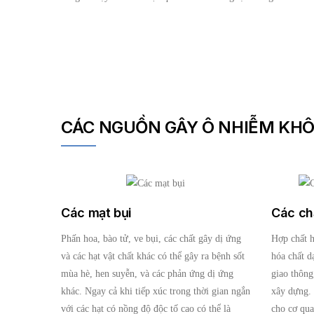
CÁC NGUỒN GÂY Ô NHIỄM KH
Các mạt bụi
Các ch
Phấn hoa, bào tử, ve bụi, các chất gây dị ứng
Hợp chất 
và các hạt vật chất khác có thể gây ra bệnh sốt
hóa chất d
mùa hè, hen suyễn, và các phản ứng dị ứng
giao thông
khác. Ngay cả khi tiếp xúc trong thời gian ngắn
xây dựng. 
với các hạt có nồng độ độc tố cao có thể là
cho cơ qua