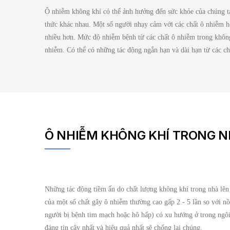
Ô nhiễm không khí có thể ảnh hưởng đến sức khỏe của chúng t
thức khác nhau. Một số người nhạy cảm với các chất ô nhiễm h
nhiều hơn. Mức độ nhiễm bệnh từ các chất ô nhiễm trong không k
nhiễm. Có thể có những tác động ngắn hạn và dài hạn từ các ch
Ô NHIỄM KHÔNG KHÍ TRONG NH
Những tác động tiềm ẩn do chất lượng không khí trong nhà lên 
của một số chất gây ô nhiễm thường cao gấp 2 - 5 lần so với n
người bị bệnh tim mạch hoặc hô hấp) có xu hướng ở trong ngôi
đáng tin cậy nhất và hiệu quả nhất sẽ chống lại chúng.