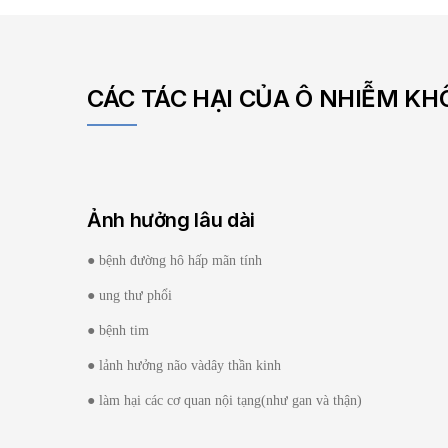
CÁC TÁC HẠI CỦA Ô NHIỄM KH
Ảnh hưởng lâu dài
● bệnh đường hô hấp mãn tính
● ung thư phổi
● bệnh tim
● lảnh hưởng não vàdây thần kinh
● làm hại các cơ quan nội tạng(như gan và thận)