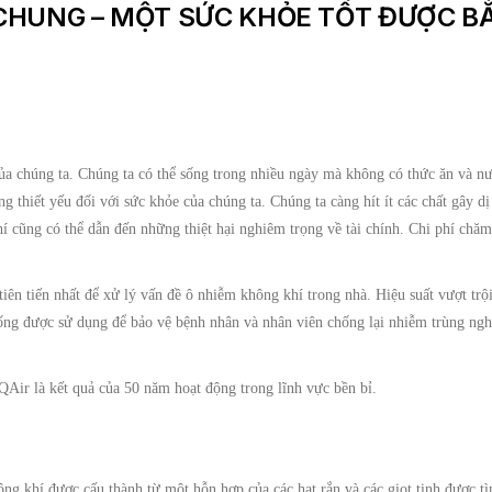
CHUNG – MỘT SỨC KHỎE TỐT ĐƯỢC BẮ
ủa chúng ta. Chúng ta có thể sống trong nhiều ngày mà không có thức ăn và n
 thiết yếu đối với sức khỏe của chúng ta. Chúng ta càng hít ít các chất gây dị
 cũng có thể dẫn đến những thiệt hại nghiêm trọng về tài chính. Chi phí chăm
iên tiến nhất để xử lý vấn đề ô nhiễm không khí trong nhà. Hiệu suất vượt trộ
hống được sử dụng để bảo vệ bệnh nhân và nhân viên chống lại nhiễm trùng ngh
QAir là kết quả của 50 năm hoạt động trong lĩnh vực bền bỉ.
ông khí được cấu thành từ một hỗn hợp của các hạt rắn và các giọt tinh được t