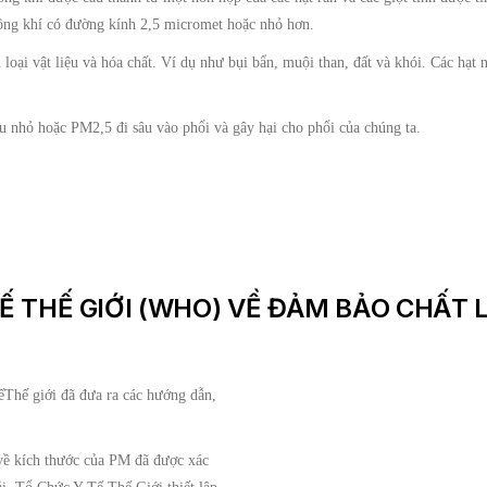
hông khí có đường kính 2,5 micromet hoặc nhỏ hơn.
oại vật liệu và hóa chất. Ví dụ như bụi bẩn, muội than, đất và khói. Các hạt n
êu nhỏ hoặc PM2,5 đi sâu vào phổi và gây hại cho phổi của chúng ta.
Ế THẾ GIỚI (WHO) VỀ ĐẢM BẢO CHẤT
Thế giới đã đưa ra các hướng dẫn,
 về kích thước của PM đã được xác