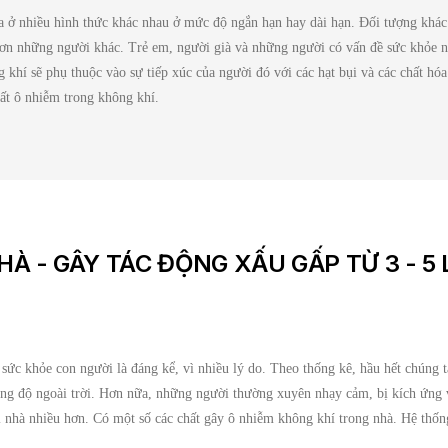
a ở nhiều hình thức khác nhau ở mức độ ngắn hạn hay dài hạn. Đối tượng khá
ơn những người khác. Trẻ em, người già và những người có vấn đề sức khỏe nh
hí sẽ phụ thuộc vào sự tiếp xúc của người đó với các hạt bụi và các chất hóa 
ất ô nhiễm trong không khí.
À - GÂY TÁC ĐỘNG XẤU GẤP TỪ 3 - 5 
sức khỏe con người là đáng kể, vì nhiều lý do. Theo thống kê, hầu hết chúng
ồng độ ngoài trời. Hơn nữa, những người thường xuyên nhạy cảm, bị kích ứng v
 nhà nhiều hơn. Có một số các chất gây ô nhiễm không khí trong nhà. Hệ thống