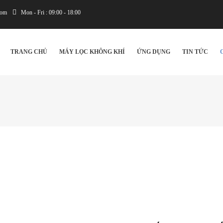
com
Mon - Fri : 09:00 - 18:00
IN
VIGATION
TRANG CHỦ
MÁY LỌC KHÔNG KHÍ
ỨNG DỤNG
TIN TỨC