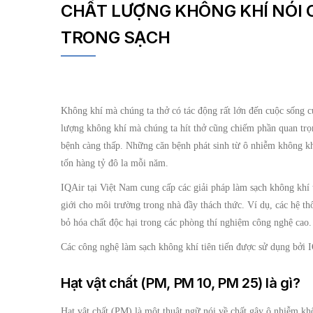
CHẤT LƯỢNG KHÔNG KHÍ NÓI 
TRONG SẠCH
Không khí mà chúng ta thở có tác động rất lớn đến cuộc sống c
lượng không khí mà chúng ta hít thở cũng chiếm phần quan trọng
bệnh càng thấp. Những căn bệnh phát sinh từ ô nhiễm không khí
tốn hàng tỷ đô la mỗi năm.
IQAir tại Việt Nam cung cấp các giải pháp làm sạch không khí t
giới cho môi trường trong nhà đầy thách thức. Ví dụ, các hệ t
bỏ hóa chất độc hại trong các phòng thí nghiệm công nghệ cao.
Các công nghệ làm sạch không khí tiên tiến được sử dụng bởi I
Hạt vật chất (PM, PM 10, PM 25) là gì?
Hạt vật chất (PM) là một thuật ngữ nói về chất gây ô nhiễm kh