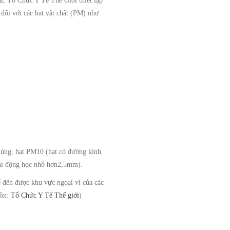
ải, Tổ Chức Y Tế Thế Giới thiết lập
 đối với các hạt vật chất (PM) như
húng, hạt PM10 (hạt có đường kính
hí động học nhỏ hơn2,5mm).
hể đến được khu vực ngoại vi của các
uồn:
Tổ Chức Y Tế Thế giới
)