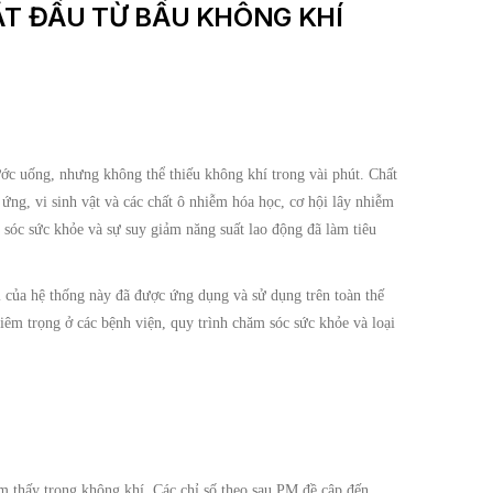
T ĐẦU TỪ BẦU KHÔNG KHÍ
ước uống, nhưng không thể thiếu không khí trong vài phút. Chất
 ứng, vi sinh vật và các chất ô nhiễm hóa học, cơ hội lây nhiễm
 sóc sức khỏe và sự suy giảm năng suất lao động đã làm tiêu
i của hệ thống này đã được ứng dụng và sử dụng trên toàn thế
iêm trọng ở các bệnh viện, quy trình chăm sóc sức khỏe và loại
ìm thấy trong không khí. Các chỉ số theo sau PM đề cập đến