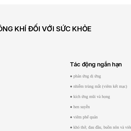
ÔNG KHÍ ĐỐI VỚI SỨC KHỎE
Tác động ngắn hạn
● phản ứng dị ứng
● nhiễm trùng mắt (viêm kết mạc)
● kích ứng mũi và họng
● hen suyễn
● viêm phế quản
● khó thở, đau đầu, buồn nôn và vi