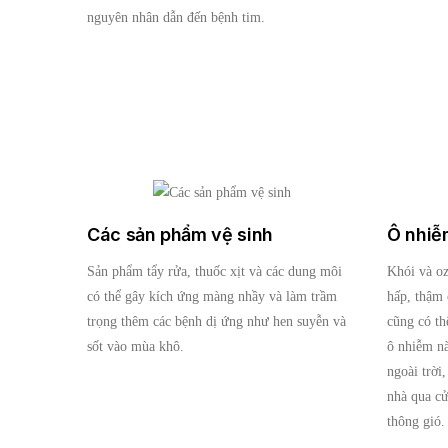
nguyên nhân dẫn đến bệnh tim.
Các sản phẩm vệ sinh
Ô nhiễ
Sản phẩm tẩy rửa, thuốc xịt và các dung môi
Khói và oz
có thể gây kích ứng màng nhầy và làm trầm
hấp, thậm 
trọng thêm các bệnh dị ứng như hen suyễn và
cũng có th
sốt vào mùa khô.
ô nhiễm nà
ngoài trời
nhà qua cử
thông gió.