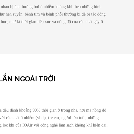
c nhau bị ảnh hưởng bởi ô nhiễm không khí theo những hình
ư hen suyễn, bệnh tim và bệnh phổi thường bị dễ bị tác động
học, như là thời gian tiếp xúc và nồng độ của các chất gây ô
LẦN NGOÀI TRỜI
 ta đều dành khoảng 90% thời gian ở trong nhà, nơi mà nồng độ
ới các chất ô nhiễm (ví dụ, trẻ em, người lớn tuổi, những
 lọc khí của IQAir với công nghệ làm sạch không khí hiện đại,