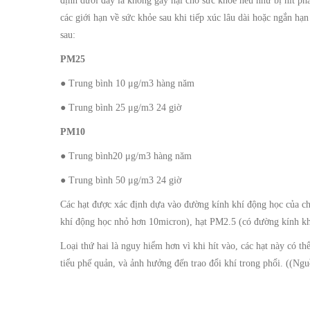
định dưới đây là không gây hại cho sức khỏe nếu như bị hít ph
các giới hạn về sức khỏe sau khi tiếp xúc lâu dài hoặc ngắn hạn
sau:
PM25
● Trung bình 10 μg/m3 hàng năm
● Trung bình 25 μg/m3 24 giờ
PM10
● Trung bình20 μg/m3 hàng năm
● Trung bình 50 μg/m3 24 giờ
Các hạt được xác định dựa vào đường kính khí động học của c
khí động học nhỏ hơn 10micron), hạt PM2.5 (có đường kính k
Loại thứ hai là nguy hiểm hơn vì khi hít vào, các hạt này có t
tiểu phế quản, và ảnh hưởng đến trao đổi khí trong phổi. ((Ng