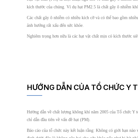
kích thước của chúng. Ví dụ hạt PM2.5 là chất gây ô nhiễm k
Các chất gây ô nhiễm có nhiều kích cỡ và có thể bao gồm nhiều l
ảnh hưởng rất xấu đến sức khỏe.
Nghiêm trọng hơn nữa là các hạt vật chất mịn có kích thước si
HƯỚNG DẪN CỦA TỔ CHỨC Y T
Hướng dẫn về chất lượng không khí năm 2005 của Tổ chức Y tế
chỉ dẫn đầu tiên về vấn đề hạt (PM).
Báo cáo của tổ chức này kết luận rằng: Không có giới hạn nào