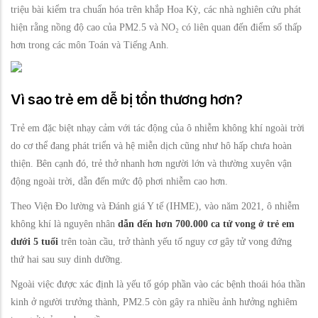
triệu bài kiểm tra chuẩn hóa trên khắp Hoa Kỳ, các nhà nghiên cứu phát
hiện rằng nồng độ cao của PM2.5 và NO₂ có liên quan đến điểm số thấp
hơn trong các môn Toán và Tiếng Anh.
Vì sao trẻ em dễ bị tổn thương hơn?
Trẻ em đặc biệt nhạy cảm với tác động của ô nhiễm không khí ngoài trời
do cơ thể đang phát triển và hệ miễn dịch cũng như hô hấp chưa hoàn
thiện. Bên cạnh đó, trẻ thở nhanh hơn người lớn và thường xuyên vận
động ngoài trời, dẫn đến mức độ phơi nhiễm cao hơn.
Theo Viện Đo lường và Đánh giá Y tế (IHME), vào năm 2021, ô nhiễm
không khí là nguyên nhân
dẫn đến hơn 700.000 ca tử vong ở trẻ em
dưới 5 tuổi
trên toàn cầu, trở thành yếu tố nguy cơ gây tử vong đứng
thứ hai sau suy dinh dưỡng.
Ngoài việc được xác định là yếu tố góp phần vào các bệnh thoái hóa thần
kinh ở người trưởng thành, PM2.5 còn gây ra nhiều ảnh hưởng nghiêm