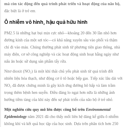
mà còn tác động đến quá trình phát triển và hoạt động của não bộ,
đặc biệt là ở trẻ em.
Ô nhiễm vô hình, hậu quả hữu hình
PM2.5 là những hạt bụi mịn cực nhỏ—khoảng 20 đến 30 lần nhỏ hơn
đường kính của một sợi tóc—có khả năng xuyên sâu vào phổi và thậm
chí đi vào máu. Chúng thường phát sinh từ phương tiện giao thông, nhà
máy điện, cơ sở công nghiệp và các hoạt động sinh hoạt hằng ngày như
nấu ăn hoặc sử dụng sản phẩm tẩy rửa.
Nitơ dioxit (NO₂) là một khí thải chủ yếu phát sinh từ quá trình đốt
nhiên liệu hóa thạch, như động cơ ô tô hoặc bếp gas. Tiếp xúc lâu dài với
NO₂ đã được chứng minh là gây kích ứng đường hô hấp và làm trầm
trọng thêm bệnh hen suyễn. Điều đáng lo ngại hơn nữa là những ảnh
hưởng tiềm tàng của khí này đến sự phát triển của não bộ ở trẻ nhỏ.
Một nghiên cứu quy mô lớn được công bố trên
Environmental
Epidemiology
năm 2021 đã cho thấy mối liên hệ đáng kể giữa ô nhiễm
không khí và kết quả học tập của học sinh. Dựa trên phân tích hơn 250