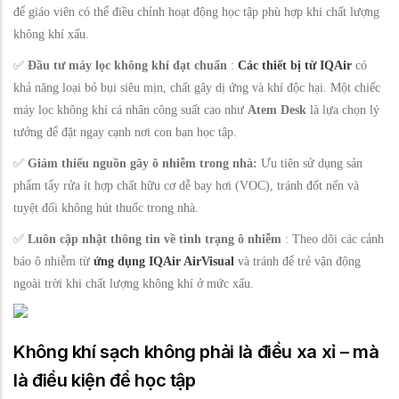
để giáo viên có thể điều chỉnh hoạt động học tập phù hợp khi chất lượng
không khí xấu.
✅
Đầu tư máy lọc không khí đạt chuẩn
:
Các thiết bị từ IQAir
có
khả năng loại bỏ bụi siêu mịn, chất gây dị ứng và khí độc hại. Một chiếc
máy lọc không khí cá nhân công suất cao như
Atem Desk
là lựa chọn lý
tưởng để đặt ngay cạnh nơi con bạn học tập.
✅
Giảm thiểu nguồn gây ô nhiễm trong nhà:
Ưu tiên sử dụng sản
phẩm tẩy rửa ít hợp chất hữu cơ dễ bay hơi (VOC), tránh đốt nến và
tuyệt đối không hút thuốc trong nhà.
✅
Luôn cập nhật thông tin về tình trạng ô nhiễm
: Theo dõi các cảnh
báo ô nhiễm từ
ứng dụng IQAir AirVisual
và tránh để trẻ vận động
ngoài trời khi chất lượng không khí ở mức xấu.
Không khí sạch không phải là điều xa xỉ – mà
là điều kiện để học tập