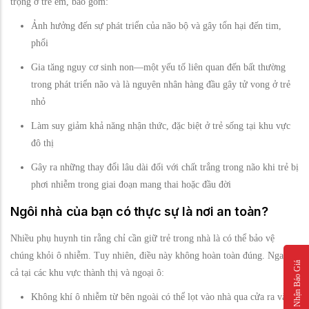
trọng ở trẻ em, bao gồm:
Ảnh hưởng đến sự phát triển của não bộ và gây tổn hại đến tim,
phổi
Gia tăng nguy cơ sinh non—một yếu tố liên quan đến bất thường
trong phát triển não và là nguyên nhân hàng đầu gây tử vong ở trẻ
nhỏ
Làm suy giảm khả năng nhận thức, đặc biệt ở trẻ sống tại khu vực
đô thị
Gây ra những thay đổi lâu dài đối với chất trắng trong não khi trẻ bị
phơi nhiễm trong giai đoạn mang thai hoặc đầu đời
Ngôi nhà của bạn có thực sự là nơi an toàn?
Nhiều phụ huynh tin rằng chỉ cần giữ trẻ trong nhà là có thể bảo vệ
chúng khỏi ô nhiễm. Tuy nhiên, điều này không hoàn toàn đúng. Ngay
Nhận Báo Giá
cả tại các khu vực thành thị và ngoại ô:
Không khí ô nhiễm từ bên ngoài có thể lọt vào nhà qua cửa ra vào,